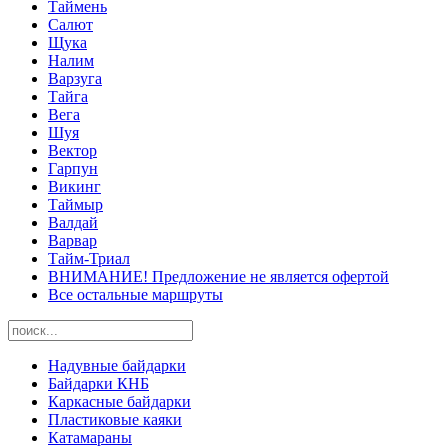
Таймень
Салют
Щука
Налим
Варзуга
Тайга
Вега
Шуя
Вектор
Гарпун
Викинг
Таймыр
Валдай
Варвар
Тайм-Триал
ВНИМАНИЕ! Предложение не является офертой
Все остальные маршруты
Надувные байдарки
Байдарки КНБ
Каркасные байдарки
Пластиковые каяки
Катамараны