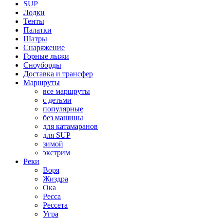
SUP
Лодки
Тенты
Палатки
Шатры
Снаряжение
Горные лыжи
Сноуборды
Доставка и трансфер
Маршруты
все маршруты
с детьми
популярные
без машины
для катамаранов
для SUP
зимой
экстрим
Реки
Воря
Жиздра
Ока
Ресса
Рессета
Угра