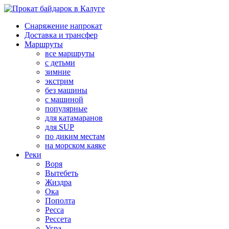
Снаряжение напрокат
Доставка и трансфер
Маршруты
все маршруты
с детьми
зимние
экстрим
без машины
с машиной
популярные
для катамаранов
для SUP
по диким местам
на морском каяке
Реки
Воря
Вытебеть
Жиздра
Ока
Пополта
Ресса
Рессета
Угра