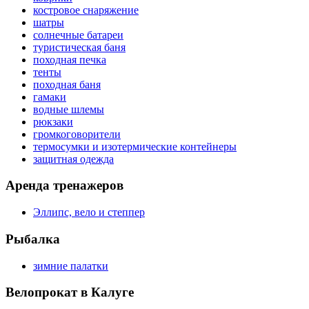
костровое снаряжение
шатры
солнечные батареи
туристическая баня
походная печка
тенты
походная баня
гамаки
водные шлемы
рюкзаки
громкоговорители
термосумки и изотермические контейнеры
защитная одежда
Аренда тренажеров
Эллипс, вело и степпер
Рыбалка
зимние палатки
Велопрокат в Калуге