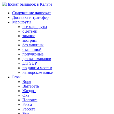
Снаряжение напрокат
Доставка и трансфер
Маршруты
все маршруты
с детьми
зимние
экстрим
без машины
с машиной
популярные
для катамаранов
для SUP
по диким местам
на морском каяке
Реки
Воря
Вытебеть
Жиздра
Ока
Пополта
Ресса
Рессета
Угра