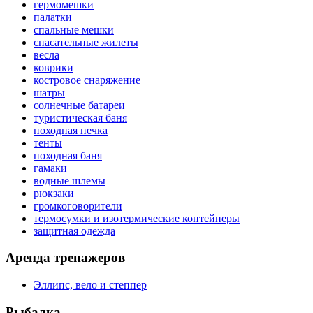
гермомешки
палатки
спальные мешки
спасательные жилеты
весла
коврики
костровое снаряжение
шатры
солнечные батареи
туристическая баня
походная печка
тенты
походная баня
гамаки
водные шлемы
рюкзаки
громкоговорители
термосумки и изотермические контейнеры
защитная одежда
Аренда тренажеров
Эллипс, вело и степпер
Рыбалка