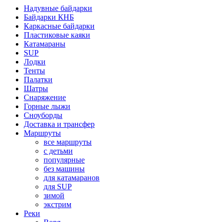
Надувные байдарки
Байдарки КНБ
Каркасные байдарки
Пластиковые каяки
Катамараны
SUP
Лодки
Тенты
Палатки
Шатры
Снаряжение
Горные лыжи
Сноуборды
Доставка и трансфер
Маршруты
все маршруты
с детьми
популярные
без машины
для катамаранов
для SUP
зимой
экстрим
Реки