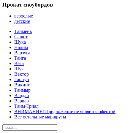
Прокат сноубордов
взрослые
детские
Таймень
Салют
Щука
Налим
Варзуга
Тайга
Вега
Шуя
Вектор
Гарпун
Викинг
Таймыр
Валдай
Варвар
Тайм-Триал
ВНИМАНИЕ! Предложение не является офертой
Все остальные маршруты