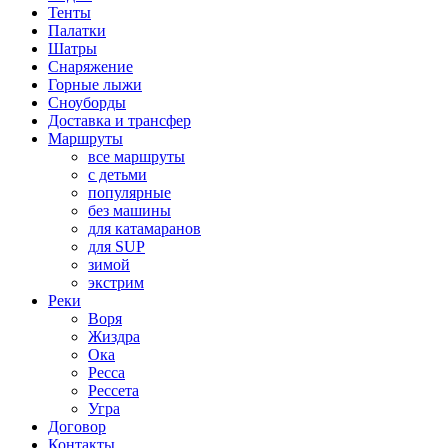
Тенты
Палатки
Шатры
Снаряжение
Горные лыжи
Сноуборды
Доставка и трансфер
Маршруты
все маршруты
с детьми
популярные
без машины
для катамаранов
для SUP
зимой
экстрим
Реки
Воря
Жиздра
Ока
Ресса
Рессета
Угра
Договор
Контакты