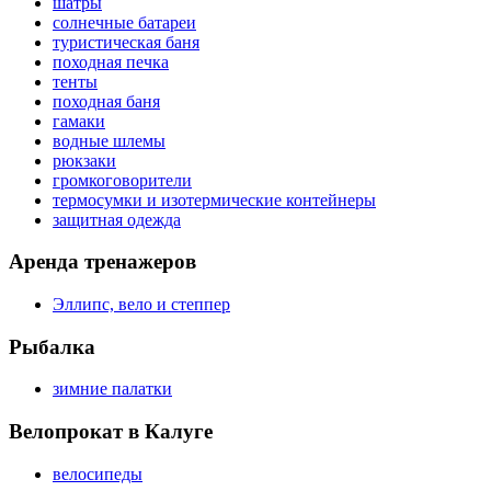
шатры
солнечные батареи
туристическая баня
походная печка
тенты
походная баня
гамаки
водные шлемы
рюкзаки
громкоговорители
термосумки и изотермические контейнеры
защитная одежда
Аренда тренажеров
Эллипс, вело и степпер
Рыбалка
зимние палатки
Велопрокат в Калуге
велосипеды