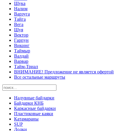
Щука
Налим
Варзуга
Тайга
Вега
Шуя
Вектор
Гарпун
Викинг
Таймыр
Валдай
Варвар
Тайм-Триал
ВНИМАНИЕ! Предложение не является офертой
Все остальные маршруты
Надувные байдарки
Байдарки КНБ
Каркасные байдарки
Пластиковые каяки
Катамараны
SUP
Лодки