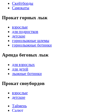
Скейтборды
Самокаты
Прокат горных лыж
взрослые
для подростков
детские
горнолыжные шлемы
горнолыжные ботинки
Аренда беговых лыж
для взрослых
для детей
лыжные ботинки
Прокат сноубордов
взрослые
детские
Таймень
Салют