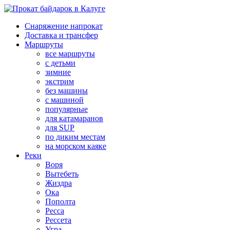
Снаряжение напрокат
Доставка и трансфер
Маршруты
все маршруты
с детьми
зимние
экстрим
без машины
с машиной
популярные
для катамаранов
для SUP
по диким местам
на морском каяке
Реки
Воря
Вытебеть
Жиздра
Ока
Пополта
Ресса
Рессета
Угра