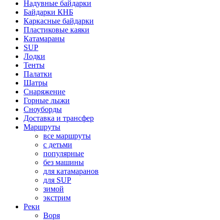
Надувные байдарки
Байдарки КНБ
Каркасные байдарки
Пластиковые каяки
Катамараны
SUP
Лодки
Тенты
Палатки
Шатры
Снаряжение
Горные лыжи
Сноуборды
Доставка и трансфер
Маршруты
все маршруты
с детьми
популярные
без машины
для катамаранов
для SUP
зимой
экстрим
Реки
Воря