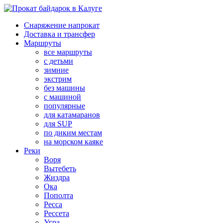
Снаряжение напрокат
Доставка и трансфер
Маршруты
все маршруты
с детьми
зимние
экстрим
без машины
с машиной
популярные
для катамаранов
для SUP
по диким местам
на морском каяке
Реки
Воря
Вытебеть
Жиздра
Ока
Пополта
Ресса
Рессета
Угра