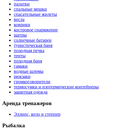
палатки
спальные мешки
спасательные жилеты
весла
коврики
костровое снаряжение
шатры
солнечные батареи
туристическая баня
походная печка
тенты
походная баня
гамаки
водные шлемы
рюкзаки
громкоговорители
термосумки и изотермические контейнеры
защитная одежда
Аренда тренажеров
Эллипс, вело и степпер
Рыбалка