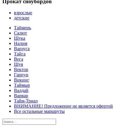
Прокат сноубордов
взрослые
детские
Таймень
Салют
Щука
Налим
Варзуга
Тайга
Вега
Шуя
Вектор
Гарпун
Викинг
Таймыр
Валдай
Варвар
Тайм-Триал
ВНИМАНИЕ! Предложение не является офертой
Все остальные маршруты