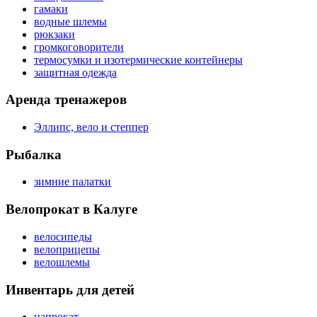
гамаки
водные шлемы
рюкзаки
громкоговорители
термосумки и изотермические контейнеры
защитная одежда
Аренда тренажеров
Эллипс, вело и степпер
Рыбалка
зимние палатки
Велопрокат в Калуге
велосипеды
велоприцепы
велошлемы
Инвентарь для детей
напрокат