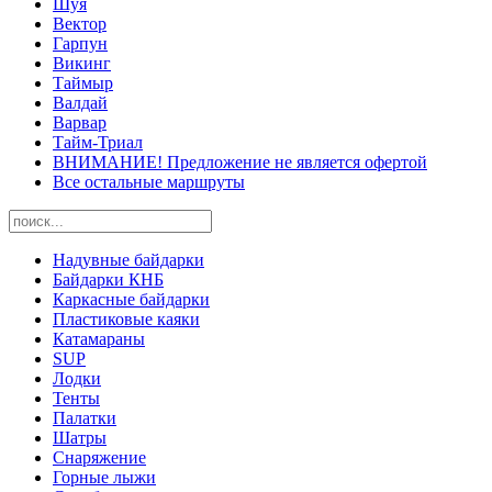
Шуя
Вектор
Гарпун
Викинг
Таймыр
Валдай
Варвар
Тайм-Триал
ВНИМАНИЕ! Предложение не является офертой
Все остальные маршруты
Надувные байдарки
Байдарки КНБ
Каркасные байдарки
Пластиковые каяки
Катамараны
SUP
Лодки
Тенты
Палатки
Шатры
Снаряжение
Горные лыжи