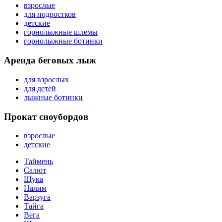
взрослые
для подростков
детские
горнолыжные шлемы
горнолыжные ботинки
Аренда беговых лыж
для взрослых
для детей
лыжные ботинки
Прокат сноубордов
взрослые
детские
Таймень
Салют
Щука
Налим
Варзуга
Тайга
Вега