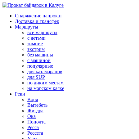
Снаряжение напрокат
Доставка и трансфер
Маршруты
все маршруты
с детьми
зимние
экстрим
без машины
с машиной
популярные
для катамаранов
для SUP
по диким местам
на морском каяке
Реки
Воря
Вытебеть
Жиздра
Ока
Пополта
Ресса
Рессета
Угра