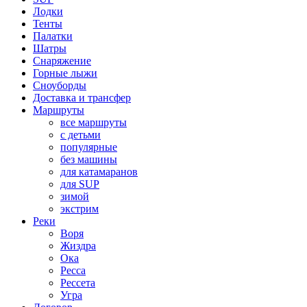
Лодки
Тенты
Палатки
Шатры
Снаряжение
Горные лыжи
Сноуборды
Доставка и трансфер
Маршруты
все маршруты
с детьми
популярные
без машины
для катамаранов
для SUP
зимой
экстрим
Реки
Воря
Жиздра
Ока
Ресса
Рессета
Угра