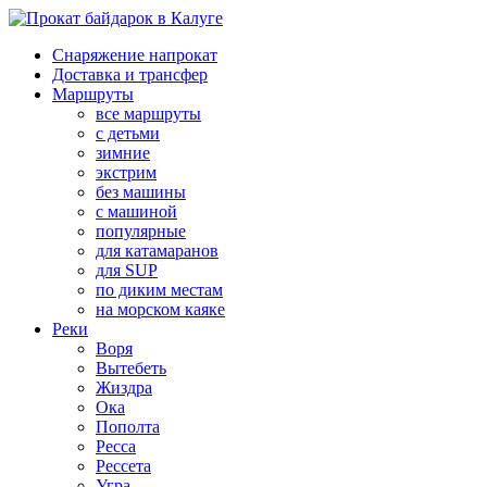
Снаряжение напрокат
Доставка и трансфер
Маршруты
все маршруты
с детьми
зимние
экстрим
без машины
с машиной
популярные
для катамаранов
для SUP
по диким местам
на морском каяке
Реки
Воря
Вытебеть
Жиздра
Ока
Пополта
Ресса
Рессета
Угра