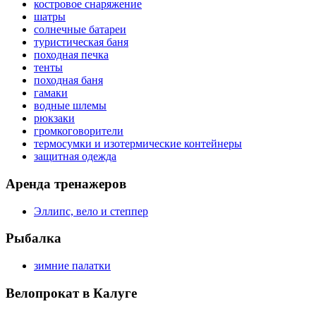
костровое снаряжение
шатры
солнечные батареи
туристическая баня
походная печка
тенты
походная баня
гамаки
водные шлемы
рюкзаки
громкоговорители
термосумки и изотермические контейнеры
защитная одежда
Аренда тренажеров
Эллипс, вело и степпер
Рыбалка
зимние палатки
Велопрокат в Калуге