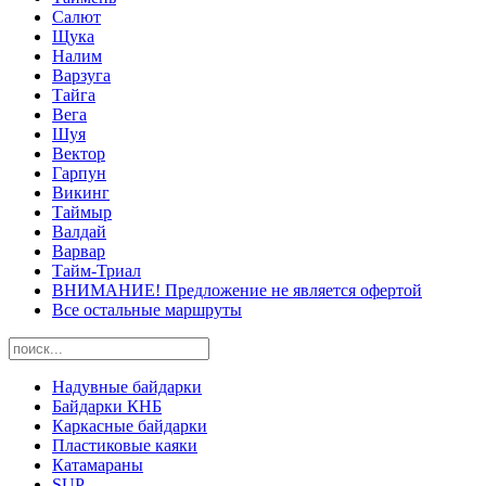
Салют
Щука
Налим
Варзуга
Тайга
Вега
Шуя
Вектор
Гарпун
Викинг
Таймыр
Валдай
Варвар
Тайм-Триал
ВНИМАНИЕ! Предложение не является офертой
Все остальные маршруты
Надувные байдарки
Байдарки КНБ
Каркасные байдарки
Пластиковые каяки
Катамараны
SUP