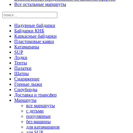
Все остальные маршруты
Надувные байдарки
Байдарки КНБ
Каркасные байдарки
Пластиковые каяки
Катамараны
SUP
Лодки
Тенты
Палатки
Шатры
Снаряжение
Горные лыжи
Сноуборды
Доставка и трансфер
Маршруты
все маршруты
с детьми
популярные
без машины
для катамаранов
для SUP