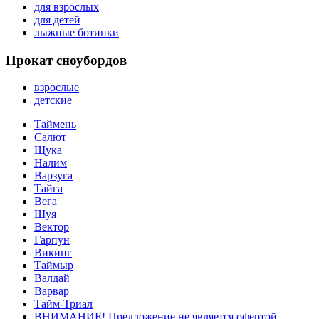
для взрослых
для детей
лыжные ботинки
Прокат сноубордов
взрослые
детские
Таймень
Салют
Щука
Налим
Варзуга
Тайга
Вега
Шуя
Вектор
Гарпун
Викинг
Таймыр
Валдай
Варвар
Тайм-Триал
ВНИМАНИЕ! Предложение не является офертой