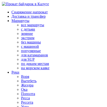
Снаряжение напрокат
Доставка и трансфер
Маршруты
все маршруты
с детьми
зимние
экстрим
без машины
с машиной
популярные
для катамаранов
для SUP
по диким местам
на морском каяке
Реки
Воря
Вытебеть
Жиздра
Ока
Пополта
Ресса
Рессета
Угра