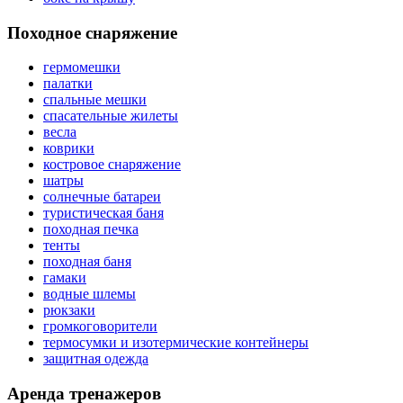
Походное снаряжение
гермомешки
палатки
спальные мешки
спасательные жилеты
весла
коврики
костровое снаряжение
шатры
солнечные батареи
туристическая баня
походная печка
тенты
походная баня
гамаки
водные шлемы
рюкзаки
громкоговорители
термосумки и изотермические контейнеры
защитная одежда
Аренда тренажеров