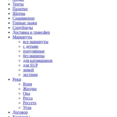
Тенты
Палатки
Шатры
Снаряжение
Горные лыжи
Сноуборды
Доставка и трансфер
Маршруты
все маршруты
с детьми
популярные
без машины
для катамаранов
для SUP
зимой
экстрим
Реки
Воря
Жиздра
Ока
Ресса
Рессета
Угра
Договор
Контакты