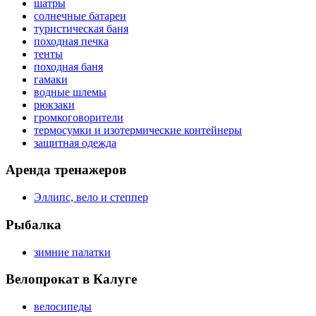
шатры
солнечные батареи
туристическая баня
походная печка
тенты
походная баня
гамаки
водные шлемы
рюкзаки
громкоговорители
термосумки и изотермические контейнеры
защитная одежда
Аренда тренажеров
Эллипс, вело и степпер
Рыбалка
зимние палатки
Велопрокат в Калуге
велосипеды