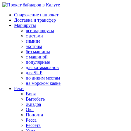
Снаряжение напрокат
Доставка и трансфер
Маршруты
все маршруты
с детьми
зимние
экстрим
без машины
с машиной
популярные
для катамаранов
для SUP
по диким местам
на морском каяке
Реки
Воря
Вытебеть
Жиздра
Ока
Пополта
Ресса
Рессета
Угра