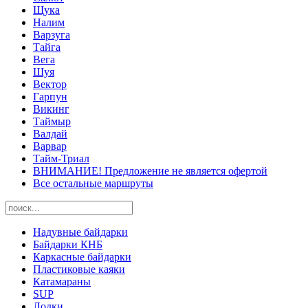
Щука
Налим
Варзуга
Тайга
Вега
Шуя
Вектор
Гарпун
Викинг
Таймыр
Валдай
Варвар
Тайм-Триал
ВНИМАНИЕ! Предложение не является офертой
Все остальные маршруты
Надувные байдарки
Байдарки КНБ
Каркасные байдарки
Пластиковые каяки
Катамараны
SUP
Лодки