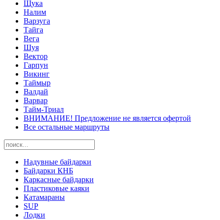
Щука
Налим
Варзуга
Тайга
Вега
Шуя
Вектор
Гарпун
Викинг
Таймыр
Валдай
Варвар
Тайм-Триал
ВНИМАНИЕ! Предложение не является офертой
Все остальные маршруты
Надувные байдарки
Байдарки КНБ
Каркасные байдарки
Пластиковые каяки
Катамараны
SUP
Лодки