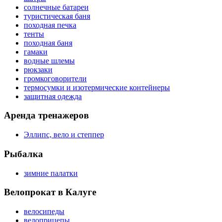
солнечные батареи
туристическая баня
походная печка
тенты
походная баня
гамаки
водные шлемы
рюкзаки
громкоговорители
термосумки и изотермические контейнеры
защитная одежда
Аренда тренажеров
Эллипс, вело и степпер
Рыбалка
зимние палатки
Велопрокат в Калуге
велосипеды
велоприцепы