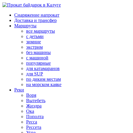
Снаряжение напрокат
Доставка и трансфер
Маршруты
все маршруты
с детьми
зимние
экстрим
без машины
с машиной
популярные
для катамаранов
для SUP
по диким местам
на морском каяке
Реки
Воря
Вытебеть
Жиздра
Ока
Пополта
Ресса
Рессета
Угра