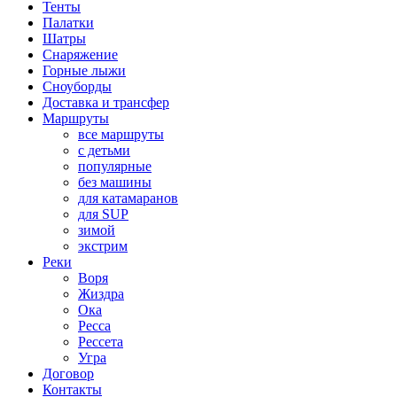
Тенты
Палатки
Шатры
Снаряжение
Горные лыжи
Сноуборды
Доставка и трансфер
Маршруты
все маршруты
с детьми
популярные
без машины
для катамаранов
для SUP
зимой
экстрим
Реки
Воря
Жиздра
Ока
Ресса
Рессета
Угра
Договор
Контакты