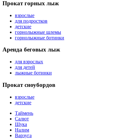
Прокат горных лыж
взрослые
для подростков
детские
горнолыжные шлемы
горнолыжные ботинки
Аренда беговых лыж
для взрослых
для детей
лыжные ботинки
Прокат сноубордов
взрослые
детские
Таймень
Салют
Щука
Налим
Варзуга