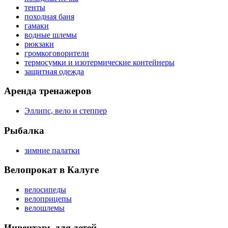
тенты
походная баня
гамаки
водные шлемы
рюкзаки
громкоговорители
термосумки и изотермические контейнеры
защитная одежда
Аренда тренажеров
Эллипс, вело и степпер
Рыбалка
зимние палатки
Велопрокат в Калуге
велосипеды
велоприцепы
велошлемы
Инвентарь для детей