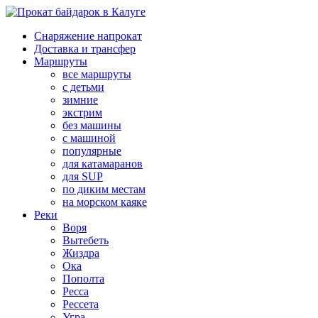
Снаряжение напрокат
Доставка и трансфер
Маршруты
все маршруты
с детьми
зимние
экстрим
без машины
с машиной
популярные
для катамаранов
для SUP
по диким местам
на морском каяке
Реки
Воря
Вытебеть
Жиздра
Ока
Пополта
Ресса
Рессета
Угра