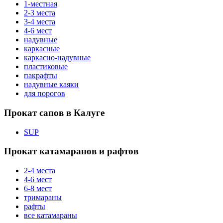
1-местная
2-3 места
3-4 места
4-6 мест
надувные
каркасные
каркасно-надувные
пластиковые
пакрафты
надувные каяки
для порогов
Прокат сапов в Калуге
SUP
Прокат катамаранов и рафтов
2-4 места
4-6 мест
6-8 мест
тримараны
рафты
все катамараны