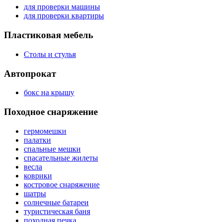
для проверки машины
для проверки квартиры
Пластиковая мебель
Столы и стулья
Автопрокат
бокс на крышу
Походное снаряжение
гермомешки
палатки
спальные мешки
спасательные жилеты
весла
коврики
костровое снаряжение
шатры
солнечные батареи
туристическая баня
походная печка