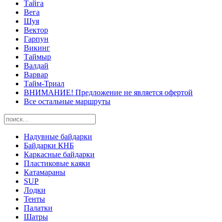
Тайга
Вега
Шуя
Вектор
Гарпун
Викинг
Таймыр
Валдай
Варвар
Тайм-Триал
ВНИМАНИЕ! Предложение не является офертой
Все остальные маршруты
Надувные байдарки
Байдарки КНБ
Каркасные байдарки
Пластиковые каяки
Катамараны
SUP
Лодки
Тенты
Палатки
Шатры